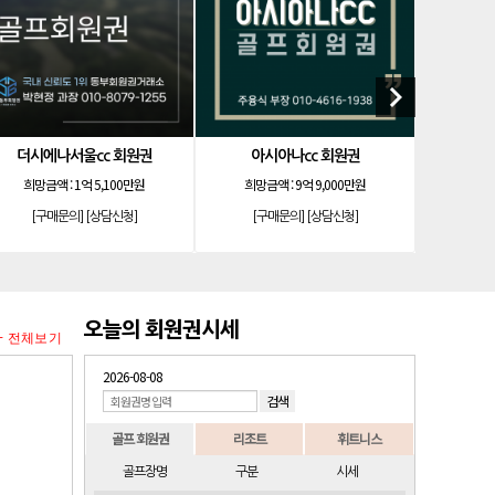
]
리솜리조트 제천 54평 법인 무기명 회원제
keyboard_arrow_right
노호텔앤리조트 골드 등기 기명
소노호텔앤리조트 스위트 등기 기명
희망금액 :
8,200만원
희망금액 :
1,200만원
희
[구매문의]
[상담신청]
[구매문의]
[상담신청]
[구
오늘의 회원권시세
+ 전체보기
2026-08-08
골프 회원권
리조트
휘트니스
골프장명
구분
시세