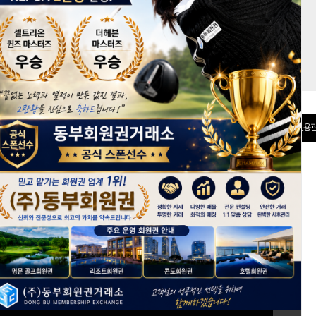
권 분양관
선불카드
전용관
[회원가입]
ID 저장
아이디/비밀번호 찾기
+ 전체보기
회원권 시세정보
keyboard_arrow_right
*
반얀트리클럽앤스파서울, 키즈시설 확충 및 신규 건물 신축 계획
* 2026년 6월 2주차 회원권 시세동향
*
2026년 5월 4주차 회원권 시세동향
*
2026년 5월 3주차 회원권 시세동향