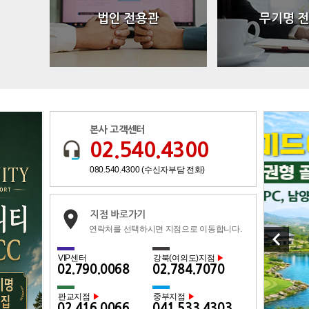
법인 전용관
무기명 
본사 고객센터
02.540.4300
080.540.4300 (수신자부담 전화)
지점 바로가기
연락처를 선택하시면 지점으로 이동합니다.
keyboard_arrow_left
VIP센터
강북(여의도)지점
▶
02.790.0068
02.784.7070
판교지점
중부지점
▶
▶
02.416.0066
041.533.4303