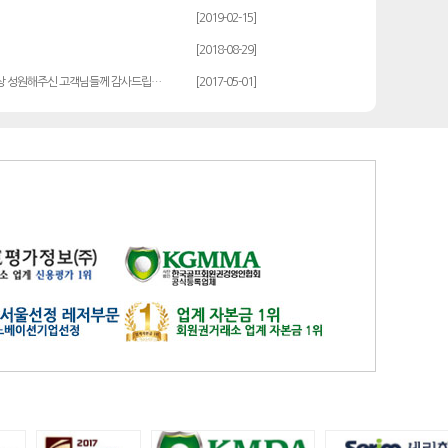
발리오스
일반
14900
[2019-02-15]
블루원용인cc
일반
27000
[2018-08-29]
비에이비스타cc
3억무기
32000
상 성원해주신 고객님들께 감사드립…
[2017-05-01]
서원밸리
일반
47500
솔모로
일반
9200
솔모로
플러스
24100
송추
일반
79500
수원
주권
31400
스카이밸리
일반(2500)
3800
신원
일반
98800
아시아나
일반
84600
아시아나
주중가족
20000
아시아나
주중개인
15900
아시아드
일반
48700
안성
남자
6100
안성베네스트
VIP(분13000)
20300
안성베네스트
VIP(분15000)
25300
안성베네스트
주중(분2500)
8400