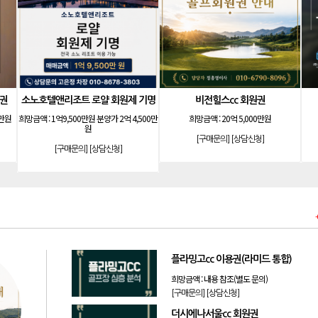
[골프]
[리조트
비전힐스cc 골프회원권
소노호텔앤리조트 스위트 등기 무기명
비전힐스cc 골프회원권
소
희망금액 :
1,800만원
희망금액 :
20억 3,000만원
[구매문의]
[상담신청]
[구매문의]
[상담신청]
플라밍고cc 이용권(라미드 통합)
희망금액 :
내용 참조(별도 문의)
[구매문의]
[상담신청]
더시에나서울cc 회원권