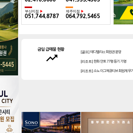
부산지점
제주지점
▶
▶
051.744.8787
064.792.5465
금일 급매물 현황
[골프]
테디밸리cc 회원권 분양
trending_up
[리조트]
한화 안토 77평 등기 기명
[리조트]
소노 이그젝큐티브 회원제 무
[리조트]
소노호텔앤리조트 로얄 등기 
[리조트]
소노호텔앤리조트 스위트 등기
[골프]
아시아나cc 회원권
[골프]
비전힐스cc 회원권
[골프]
플라밍고cc 이용권(라미드 통합)
[골프]
양주cc 골프회원권