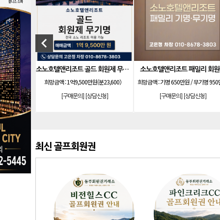
[골프]
신원CC 골프회원권
keyboard_arrow_left
회원권
소노 이그젝큐티브 회원제 무기명
발리오스cc 회원권 종류
000만원
희망금액 :
5,900만원(분 7,900만원)
희망금액 :
내용 참조(별도 문의)
신청]
[구매문의]
[상담신청]
[구매문의]
[상담신청]
최신 골프회원권