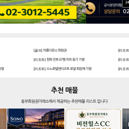
24
[골프]
[리조트
아름다운cc 회원권
[리조트]
[리조트
한화 안토 67평 하프 등기 기명
[리조트]
[리조트
기명
소노호텔앤리조트 로얄 회원제 기명
[리조트]
[리조트
기명
소노호텔앤리조트 골드 회원제 무기명
[리조트]
[리조트
 무기명
소노호텔앤리조트 스위트 등기 기명
추천 매물
[골프]
[리조트
발리오스cc 회원권 종류
동부회원권거래소에서 제공하는 추천매물 리스트 입니다.
[골프]
[리조트
파인크리크cc 회원권
[골프]
[골프]
더시에나서울cc 회원권
[골프]
[골프]
더시에나서울cc 회원권