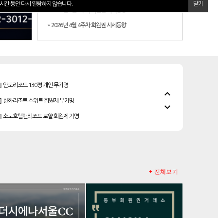
시간 동안 다시 열람하지 않습니다.
닫기
*
2026년 5월 2주차 회원권 시세동향
*
2026년 4월 4주차 회원권 시세동향
]
안토리조트 130평 개인 무기명
expand_less
]
한화리조트 스위트 회원제 무기명
expand_more
]
소노호텔앤리조트 로얄 회원제 기명
]
소노호텔앤리조트 골드 등기 기명
]
소노호텔앤리조트 이그제큐티브 무기명 회원제
]
소노호텔앤리조트 패밀리 등기 무기명
+ 전체보기
]
소노호텔앤리조트 패밀리 회원권
우정힐스cc 회원권
레이크우드cc 프리빌리지