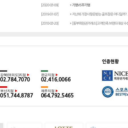
[2020-03-09]
*
기명VS무기명
[2019-01-07]
* 지난해 가장사랑은받는 골프장은 어디일까?
[2018-03-20]
* [동부회원권거래소]고객만족 브랜드대상 수
인증현황
강북(여의도)지점
판교지점
▶
▶
02.784.7070
02.416.0066
부산지점
제주지점
▶
▶
051.744.8787
064.792.5465