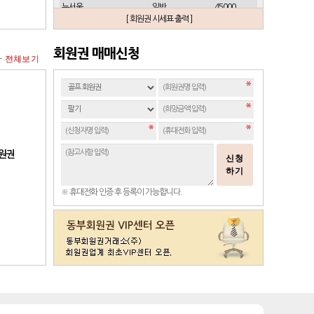
뉴서울
일반
45000
[ 회원권 시세표 출력 ]
뉴스프링빌
개인(분12000)
21500
뉴스프링빌
주중가족(분5000)
6900
회원권 매매신청
+ 전체보기
뉴스프링빌
주중개인(분3000)
4300
뉴코리아
남자
23700
뉴코리아
여자
49000
대구
일반 정회원
16500
도고
일반
2100
동래베네스트
일반
17500
회원권
신청
동부산
일반(분14000)
27500
하기
라데나
일반
11500
※ 휴대전화 인증 후 등록이 가능합니다.
레이크사이드
일반(개인)
107000
레이크우드
일반(개인)
10000
레이크우드
프리빌리지(개인)
22000
렉스필드
일반
121000
롯데스카이힐 제주
일반
37300
리베라
일반
4300
발리오스
VIP
29800