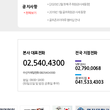
* [2020년 2월 첫째 주 회원권시세동향]
공지사항
* 2019년 1월 골프회원권 시세 동향
+ 전체보기
* 골프존조이마루 멤버십 안내
본사 대표전화
전국 지점전화
02.540.4300
VIP센터
02.790.0068
수신자 부담전화 080.540.4300
중부지점
▶
평일 : 09:00~18:00
041.533.4303
(토/일요일 및 법정 공휴일 후무)