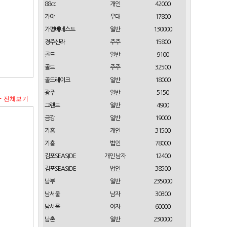
88cc
개인
42000
가야
우대
17800
가평베네스트
일반
130000
경주신라
주주
15800
골드
일반
9100
골드
주주
32500
골드레이크
일반
18000
광주
일반
5150
+ 전체보기
그랜드
일반
4900
금강
일반
19000
기흥
개인
31500
기흥
법인
78000
김포SEASIDE
개인 남자
12400
김포SEASIDE
법인
38500
남부
일반
235000
남서울
남자
30300
남서울
여자
60000
남촌
일반
230000