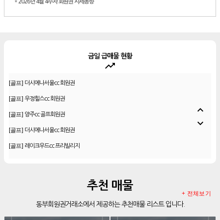
*
2026년 4월 4주차 회원권 시세동향
금일 급매물 현황
trending_up
[골프]
더시에나서울cc 회원권
[골프]
우정힐스cc 회원권
[골프]
양주cc 골프회원권
expand_less
[골프]
더시에나서울cc 회원권
expand_more
[골프]
레이크우드cc 프리빌리지
[골프]
신원CC 골프회원권
[골프]
비전힐스cc 골프회원권
[리조트]
리솜리조트 제천 54평 법인 무기명 회원제
추천 매물
[골프]
테디밸리cc 회원권 분양
+ 전체보기
동부회원권거래소에서 제공하는 추천매물 리스트 입니다.
[골프]
아름다운cc 회원권