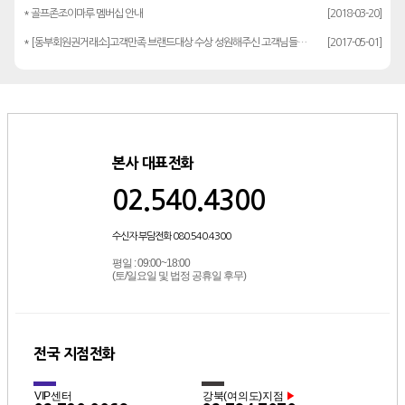
* 골프존조이마루 멤버십 안내
[2018-03-20]
* [동부회원권거래소]고객만족 브랜드대상 수상 성원해주신 고객님들께 감사드립…
[2017-05-01]
본사 대표전화
02.540.4300
수신자 부담전화 080.540.4300
평일 : 09:00~18:00
(토/일요일 및 법정 공휴일 후무)
전국 지점전화
VIP센터
강북(여의도)지점
▶