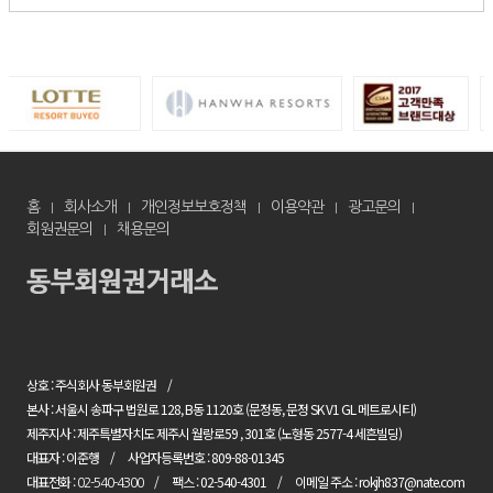
홈
회사소개
개인정보보호정책
이용약관
광고문의
회원권문의
채용문의
상호 : 주식회사 동부회원권
본사 : 서울시 송파구 법원로 128, B동 1120호 (문정동, 문정 SK V1 GL 메트로시티)
제주지사 : 제주특별자치도 제주시 월랑로59 , 301호 (노형동 2577-4 세흔빌딩)
대표자 : 이준행
사업자등록번호 : 809-88-01345
대표전화 :
팩스 : 02-540-4301
이메일 주소 : rokjh837@nate.com
02-540-4300