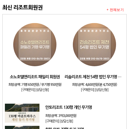
최신 리조트회원권
+ 전체보기
소노호텔앤리조트 패밀리 회원권
리솜리조트 제천 54평 법인 무기명 회원제
희망금액 :
기명 650만원 / 무기명 950만원
희망금액 :
4,600만원(분 4,750만원)
[구매문의]
[상담신청]
[구매문의]
[상담신청]
안토리조트 130평 개인 무기명
희망금액 :
3억3,000만원
[구매문의]
[상담신청]