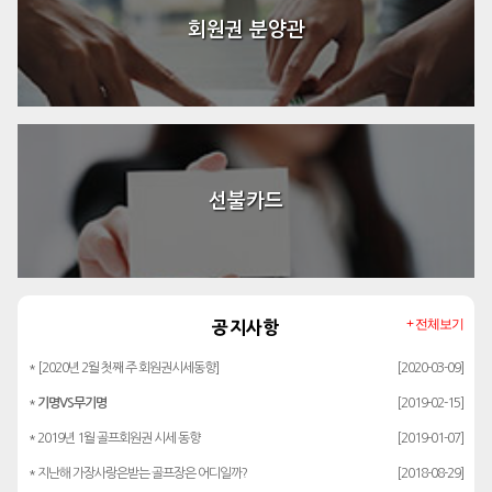
회원권 분양관
선불카드
+ 전체보기
공지사항
* [2020년 2월 첫째 주 회원권시세동향]
[2020-03-09]
*
기명VS무기명
[2019-02-15]
* 2019년 1월 골프회원권 시세 동향
[2019-01-07]
* 지난해 가장사랑은받는 골프장은 어디일까?
[2018-08-29]