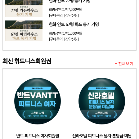
한화 안토 77평 등기 기명
희망금액 :
1억7,500만원
[구매문의]
[상담신청]
한화 안토 67평 하프 등기 기명
희망금액 :
1억1,000만원
[구매문의]
[상담신청]
최신 휘트니스회원권
+ 전체보기
반트 피트니스 여자회원권
신라호텔 피트니스 남자 분담금 미납