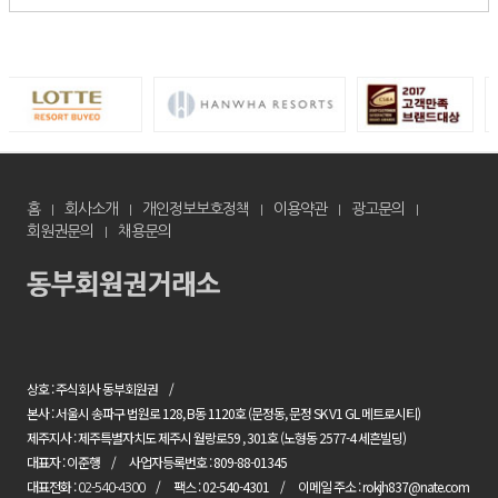
홈
회사소개
개인정보보호정책
이용약관
광고문의
회원권문의
채용문의
상호 : 주식회사 동부회원권
본사 : 서울시 송파구 법원로 128, B동 1120호 (문정동, 문정 SK V1 GL 메트로시티)
제주지사 : 제주특별자치도 제주시 월랑로59 , 301호 (노형동 2577-4 세흔빌딩)
대표자 : 이준행
사업자등록번호 : 809-88-01345
대표전화 :
팩스 : 02-540-4301
이메일 주소 : rokjh837@nate.com
02-540-4300