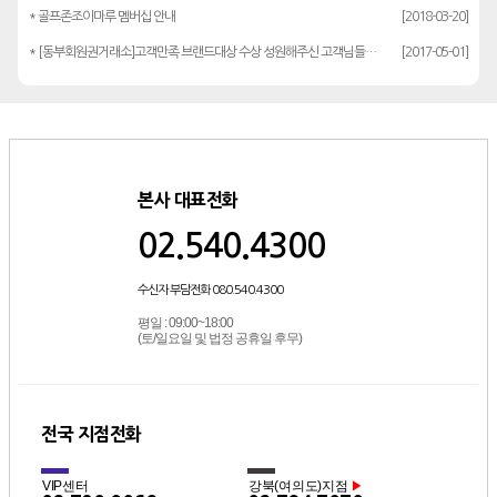
* 골프존조이마루 멤버십 안내
[2018-03-20]
* [동부회원권거래소]고객만족 브랜드대상 수상 성원해주신 고객님들께 감사드립…
[2017-05-01]
본사 대표전화
02.540.4300
수신자 부담전화 080.540.4300
평일 : 09:00~18:00
(토/일요일 및 법정 공휴일 후무)
전국 지점전화
VIP센터
강북(여의도)지점
▶