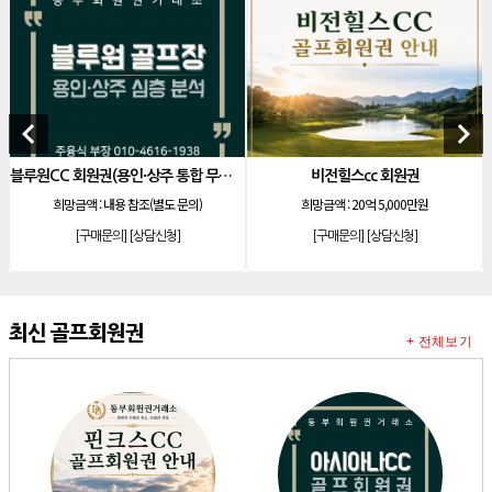
[골프]
레이크우드cc 프리빌리지
[골프]
신원CC 골프회원권
[골프]
비전힐스cc 골프회원권
[리조트]
리솜리조트 제천 54평 법인 무기명 회원제
keyboard_arrow_left
keyboard_arrow_right
[골프]
테디밸리cc 회원권 분양
블루원CC 회원권(용인·상주 통합 무기명)
비전힐스cc 회원권
소노
[골프]
아름다운cc 회원권
희망금액 :
내용 참조(별도 문의)
희망금액 :
20억 5,000만원
[리조트]
안토리조트 130평 개인 무기명
[구매문의]
[상담신청]
[구매문의]
[상담신청]
[리조트]
한화 안토 77평 등기 기명
[리조트]
한화 안토 67평 하프 등기 기명
[리조트]
한화리조트 스위트 회원제 무기명
최신 골프회원권
+ 전체보기
[리조트]
소노 이그젝큐티브 회원제 무기명
[리조트]
소노호텔앤리조트 로얄 회원제 기명
[리조트]
소노호텔앤리조트 로얄 회원제 기명
[리조트]
소노호텔앤리조트 로얄 등기 기명