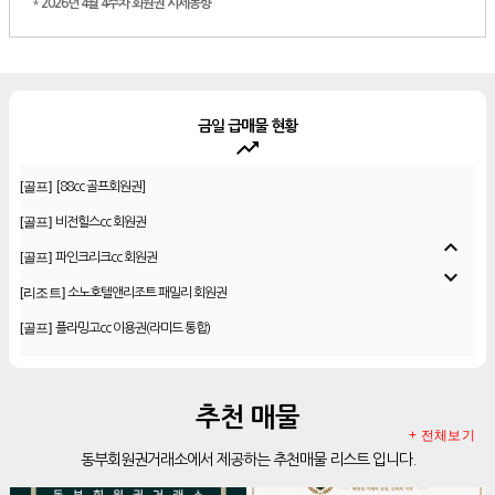
*
2026년 4월 4주차 회원권 시세동향
금일 급매물 현황
trending_up
[골프]
블루원CC 회원권(용인·상주 통합 무기명)
[골프]
[88cc 골프회원권]
[골프]
비전힐스cc 회원권
expand_less
[골프]
파인크리크cc 회원권
expand_more
[리조트]
소노호텔앤리조트 패밀리 회원권
[골프]
플라밍고cc 이용권(라미드 통합)
[골프]
더시에나서울cc 회원권
[골프]
우정힐스cc 회원권
추천 매물
[골프]
양주cc 골프회원권
+ 전체보기
동부회원권거래소에서 제공하는 추천매물 리스트 입니다.
[골프]
더시에나서울cc 회원권