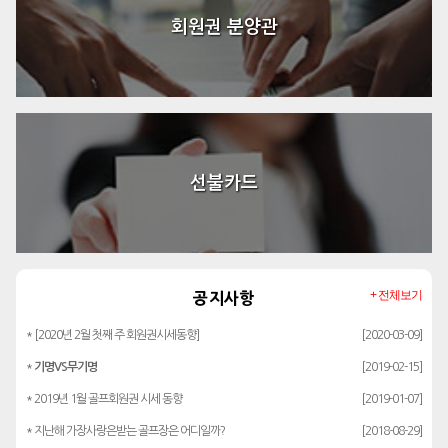
회원권 분양관
선불카드
+ 전체보기
공지사항
* [2020년 2월 첫째 주 회원권시세동향]
[2020-03-09]
*
기명VS무기명
[2019-02-15]
* 2019년 1월 골프회원권 시세 동향
[2019-01-07]
* 지난해 가장사랑은받는 골프장은 어디일까?
[2018-08-29]