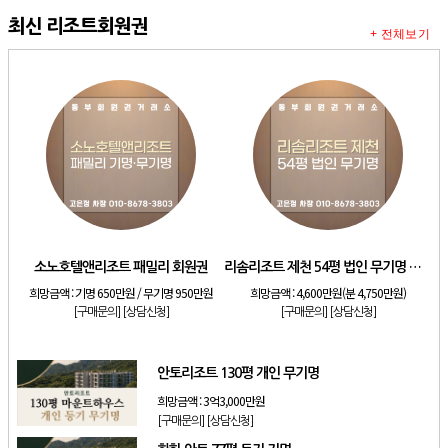
최신 리조트회원권
+ 전체보기
소노호텔앤리조트 패밀리 회원권
리솜리조트 제천 54평 법인 무기명 회원제
희망금액 :
기명 650만원 / 무기명 950만원
희망금액 :
4,600만원(분 4,750만원)
[구매문의]
[상담신청]
[구매문의]
[상담신청]
안토리조트 130평 개인 무기명
희망금액 :
3억3,000만원
[구매문의]
[상담신청]