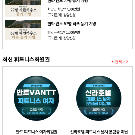
한화 안토 77평 등기 기명
희망금액 :
1억7,500만원
[구매문의]
[상담신청]
한화 안토 67평 하프 등기 기명
희망금액 :
1억1,000만원
[구매문의]
[상담신청]
최신 휘트니스회원권
+ 전체보기
반트 피트니스 여자회원권
신라호텔 피트니스 남자 분담금 미납