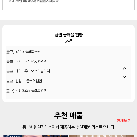
*
2026년 4월 4주차 회원권 시세동향
금일 급매물 현황
trending_up
[골프]
우정힐스cc 회원권
[골프]
양주cc 골프회원권
[골프]
더시에나서울cc 회원권
expand_less
[골프]
레이크우드cc 프리빌리지
expand_more
[골프]
신원CC 골프회원권
[골프]
비전힐스cc 골프회원권
[리조트]
리솜리조트 제천 54평 법인 무기명 회원제
[골프]
테디밸리cc 회원권 분양
추천 매물
[골프]
아름다운cc 회원권
+ 전체보기
동부회원권거래소에서 제공하는 추천매물 리스트 입니다.
[리조트]
안토리조트 130평 개인 무기명