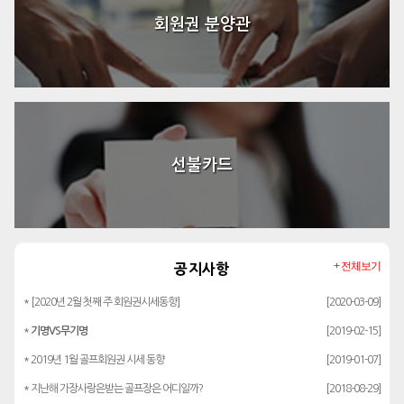
회원권 분양관
선불카드
+ 전체보기
공지사항
* [2020년 2월 첫째 주 회원권시세동향]
[2020-03-09]
*
기명VS무기명
[2019-02-15]
* 2019년 1월 골프회원권 시세 동향
[2019-01-07]
* 지난해 가장사랑은받는 골프장은 어디일까?
[2018-08-29]