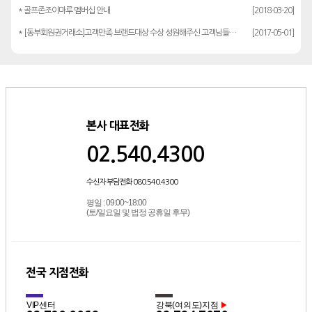
* 골프존조이마루 멤버십 안내
[2018-03-20]
* [동부회원권거래소]고객만족 브랜드대상 수상 성원해주신 고객님들께 감사드립…
[2017-05-01]
본사 대표전화
02.540.4300
수신자 부담전화 080.540.4300
평일 : 09:00~18:00
(토/일요일 및 법정 공휴일 후무)
전국 지점전화
VIP센터
강북(여의도)지점
▶