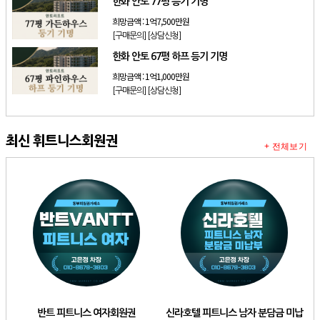
한화 안토 77평 등기 기명
희망금액 :
1억7,500만원
[구매문의]
[상담신청]
한화 안토 67평 하프 등기 기명
희망금액 :
1억1,000만원
[구매문의]
[상담신청]
최신 휘트니스회원권
+ 전체보기
반트 피트니스 여자회원권
신라호텔 피트니스 남자 분담금 미납