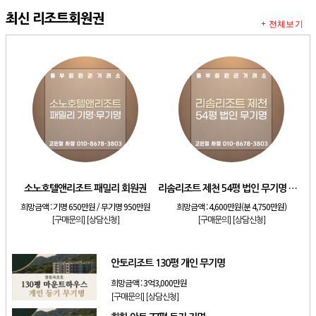
최신 리조트회원권
+ 전체보기
소노호텔앤리조트 패밀리 회원권
리솜리조트 제천 54평 법인 무기명 회원제
희망금액 :
기명 650만원 / 무기명 950만원
희망금액 :
4,600만원(분 4,750만원)
[구매문의]
[상담신청]
[구매문의]
[상담신청]
안토리조트 130평 개인 무기명
희망금액 :
3억3,000만원
[구매문의]
[상담신청]