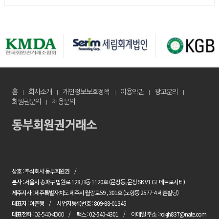
홈
회사소개
개인정보보호정책
이용약관
광고문의
회원권문의
채용문의
상호 : 주식회사 동부회원권
본사 : 서울시 송파구 법원로 128, B동 1120호 (문정동, 문정 SK V1 GL 메트로시티)
제주지사 : 제주특별자치도 제주시 월랑로59 , 301호 (노형동 2577-4 세흔빌딩)
대표자 : 이준행
사업자등록번호 : 809-88-01345
대표전화 :
팩스 : 02-540-4301
이메일 주소 : rokjh837@nate.com
02-540-4300