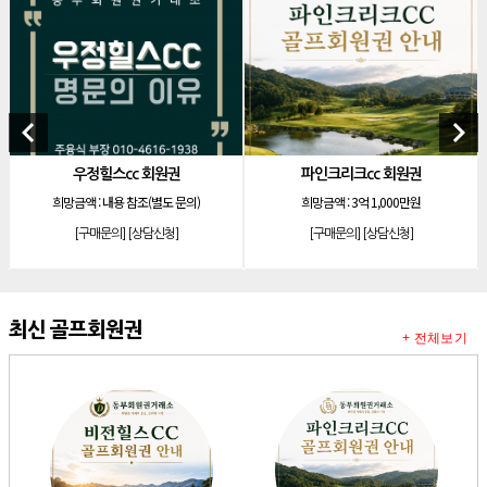
[리조트]
안토리조트 130평 개인 무기명
[리조트]
한화 안토 77평 등기 기명
[리조트]
한화 안토 67평 하프 등기 기명
[리조트]
한화리조트 스위트 회원제 무기명
keyboard_arrow_left
keyboard_arrow_right
[리조트]
소노 이그젝큐티브 회원제 무기명
우정힐스cc 회원권
파인크리크cc 회원권
아
[리조트]
소노호텔앤리조트 로얄 회원제 기명
금액 :
내용 참조(별도 문의)
희망금액 :
3억 1,000만원
희망금액
[리조트]
소노호텔앤리조트 로얄 회원제 기명
[구매문의]
[상담신청]
[구매문의]
[상담신청]
[
[리조트]
소노호텔앤리조트 로얄 등기 기명
[리조트]
소노호텔앤리조트 골드 회원제 무기명
[리조트]
소노호텔앤리조트 골드 등기 기명
최신 골프회원권
+ 전체보기
[리조트]
소노호텔앤리조트 스위트 등기 무기명
[리조트]
소노호텔앤리조트 스위트 등기 기명
[리조트]
소노호텔앤리조트 이그제큐티브 무기명 회원제
[골프]
아시아나cc 회원권