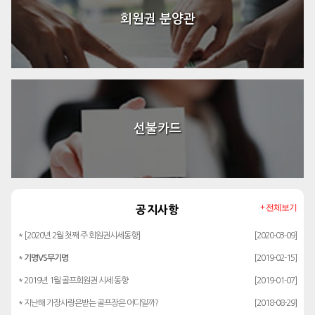
회원권 분양관
선불카드
+ 전체보기
공지사항
* [2020년 2월 첫째 주 회원권시세동향]
[2020-03-09]
*
기명VS무기명
[2019-02-15]
* 2019년 1월 골프회원권 시세 동향
[2019-01-07]
* 지난해 가장사랑은받는 골프장은 어디일까?
[2018-08-29]