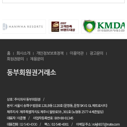
홈
회사소개
개인정보보호정책
이용약관
광고문의
회원권문의
채용문의
상호 : 주식회사 동부회원권
본사 : 서울시 송파구 법원로 128, B동 1120호 (문정동, 문정 SK V1 GL 메트로시티)
제주지사 : 제주특별자치도 제주시 월랑로59 , 301호 (노형동 2577-4 세흔빌딩)
대표자 : 이준행
사업자등록번호 : 809-88-01345
대표전화 :
팩스 : 02-540-4301
이메일 주소 : rokjh837@nate.com
02-540-4300