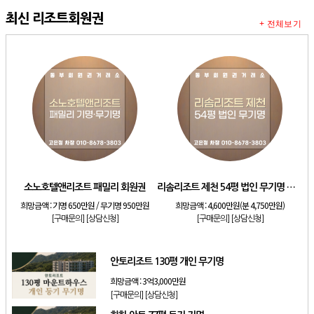
최신 리조트회원권
+ 전체보기
소노호텔앤리조트 패밀리 회원권
리솜리조트 제천 54평 법인 무기명 회원제
희망금액 :
기명 650만원 / 무기명 950만원
희망금액 :
4,600만원(분 4,750만원)
[구매문의]
[상담신청]
[구매문의]
[상담신청]
안토리조트 130평 개인 무기명
희망금액 :
3억3,000만원
[구매문의]
[상담신청]