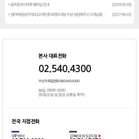
* 골프존조이마루 멤버십 안내
[2018-03-20]
* [동부회원권거래소]고객만족 브랜드대상 수상 성원해주신 고객님들께 감사드립…
[2017-05-01]
본사 대표전화
02.540.4300
수신자 부담전화 080.540.4300
평일 : 09:00~18:00
(토/일요일 및 법정 공휴일 후무)
전국 지점전화
VIP센터
강북(여의도)지점
▶