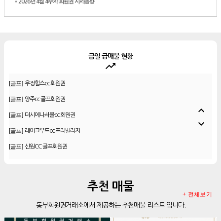
*
2026년 4월 4주차 회원권 시세동향
금일 급매물 현황
trending_up
[골프]
더시에나서울cc 회원권
[골프]
우정힐스cc 회원권
[골프]
양주cc 골프회원권
expand_less
[골프]
더시에나서울cc 회원권
expand_more
[골프]
레이크우드cc 프리빌리지
[골프]
신원CC 골프회원권
[골프]
비전힐스cc 골프회원권
[리조트]
리솜리조트 제천 54평 법인 무기명 회원제
추천 매물
[골프]
테디밸리cc 회원권 분양
+ 전체보기
동부회원권거래소에서 제공하는 추천매물 리스트 입니다.
[골프]
아름다운cc 회원권