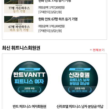
한화 안토 77평 등기 기명
희망금액 :
1억7,500만원
[구매문의]
[상담신청]
한화 안토 67평 하프 등기 기명
희망금액 :
1억1,000만원
[구매문의]
[상담신청]
최신 휘트니스회원권
+ 전체보기
반트 피트니스 여자회원권
신라호텔 피트니스 남자 분담금 미납