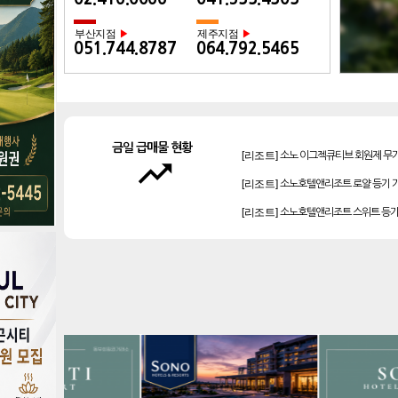
부산지점
제주지점
▶
▶
051.744.8787
064.792.5465
[리조트]
소노 이그젝큐티브 회원제 무
금일 급매물 현황
trending_up
[리조트]
소노호텔앤리조트 로얄 등기 
[리조트]
소노호텔앤리조트 스위트 등기
[골프]
아시아나cc 회원권
[리조트]
켄싱턴리조트 31평 등기 통합
[리조트]
소노호텔앤리조트 로얄 회원제
[골프]
양주cc 골프회원권
[골프]
신원CC 골프회원권
[골프]
테디밸리cc 회원권 분양
[리조트]
한화 안토 77평 등기 기명