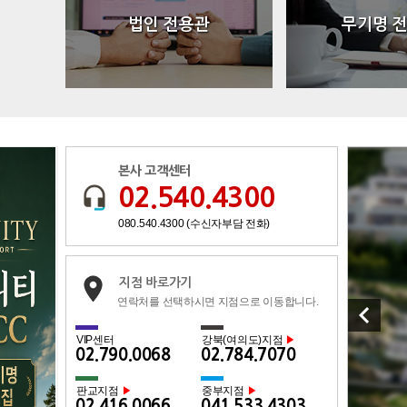
법인 전용관
무기명 
본사 고객센터
02.540.4300
080.540.4300 (수신자부담 전화)
지점 바로가기
연락처를 선택하시면 지점으로 이동합니다.
keyboard_arrow_left
VIP센터
강북(여의도)지점
▶
02.790.0068
02.784.7070
판교지점
중부지점
▶
▶
02.416.0066
041.533.4303