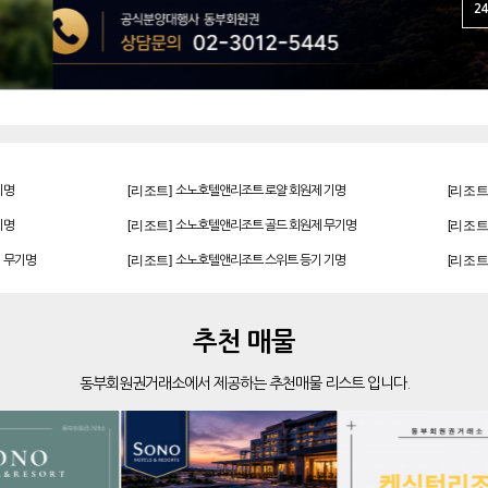
24
[리조트]
[리조트
기명
소노호텔앤리조트 로얄 회원제 기명
[리조트]
[리조트
기명
소노호텔앤리조트 골드 회원제 무기명
[리조트]
[리조트
 무기명
소노호텔앤리조트 스위트 등기 기명
[골프]
[리조트
발리오스cc 회원권 종류
[리조트]
[리조트
 회원권
빌라쥬드 아난티 기명 회원권
추천 매물
[리조트]
[리조트
 기명
소노호텔앤리조트 스위트 등기 기명
[골프]
[골프]
더시에나서울cc 회원권
동부회원권거래소에서 제공하는 추천매물 리스트 입니다.
[골프]
[리조트
비전힐스cc 골프회원권
[골프]
[리조트
아름다운cc 회원권
[리조트]
[리조트
한화 안토 67평 하프 등기 기명