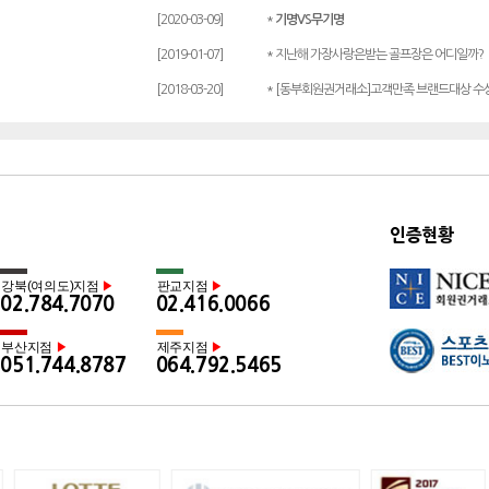
[2020-03-09]
*
기명VS무기명
[2019-01-07]
* 지난해 가장사랑은받는 골프장은 어디일까?
[2018-03-20]
* [동부회원권거래소]고객만족 브랜드대상 수
인증현황
강북(여의도)지점
판교지점
▶
▶
02.784.7070
02.416.0066
부산지점
제주지점
▶
▶
051.744.8787
064.792.5465