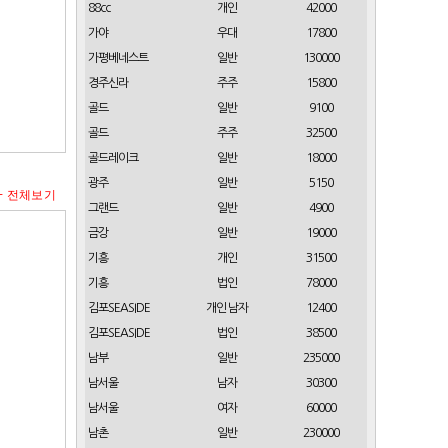
88cc
개인
42000
가야
우대
17800
가평베네스트
일반
130000
경주신라
주주
15800
골드
일반
9100
골드
주주
32500
골드레이크
일반
18000
광주
일반
5150
+ 전체보기
그랜드
일반
4900
금강
일반
19000
기흥
개인
31500
기흥
법인
78000
김포SEASIDE
개인 남자
12400
김포SEASIDE
법인
38500
남부
일반
235000
남서울
남자
30300
남서울
여자
60000
남촌
일반
230000