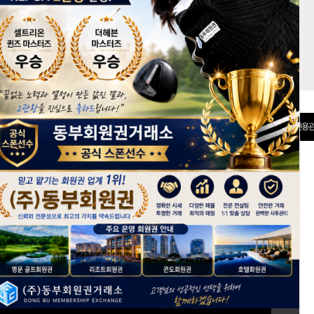
권 분양관
선불카드
전용관
[회원가입]
ID 저장
아이디/비밀번호 찾기
+ 전체보기
회원권 시세정보
keyboard_arrow_right
*
반얀트리클럽앤스파서울, 키즈시설 확충 및 신규 건물 신축 계획
* 2026년 6월 2주차 회원권 시세동향
*
2026년 5월 4주차 회원권 시세동향
*
2026년 5월 3주차 회원권 시세동향