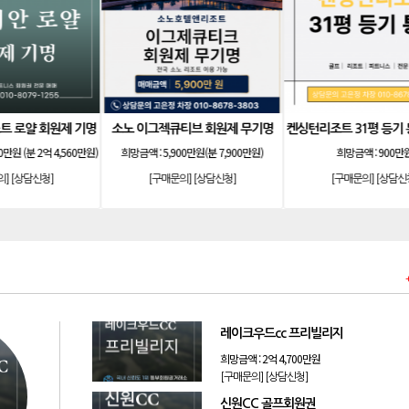
기명
소노호텔앤리조트 골드 회원제 무기명
소노호텔앤리조트 로얄 회원제 기명
희망금액 :
1억9,500만원(분23,600）
희망금액 :
1억9,500만원 분양가 2억 4,500만
원
[구매문의]
[상담신청]
[구매문의]
[상담신청]
레이크우드cc 프리빌리지
희망금액 :
2억 4,700만원
[구매문의]
[상담신청]
신원CC 골프회원권