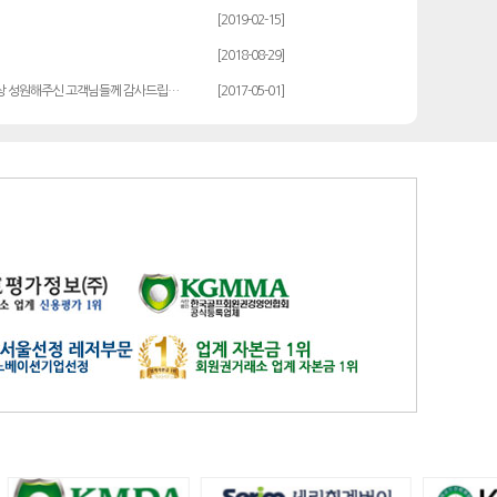
발리오스
일반
14900
[2019-02-15]
블루원용인cc
일반
27000
[2018-08-29]
비에이비스타cc
3억무기
32000
상 성원해주신 고객님들께 감사드립…
[2017-05-01]
서원밸리
일반
47500
솔모로
일반
9200
솔모로
플러스
24100
송추
일반
79500
수원
주권
31400
스카이밸리
일반(2500)
3800
신원
일반
98800
아시아나
일반
84600
아시아나
주중가족
20000
아시아나
주중개인
15900
아시아드
일반
48700
안성
남자
6100
안성베네스트
VIP(분13000)
20300
안성베네스트
VIP(분15000)
25300
안성베네스트
주중(분2500)
8400