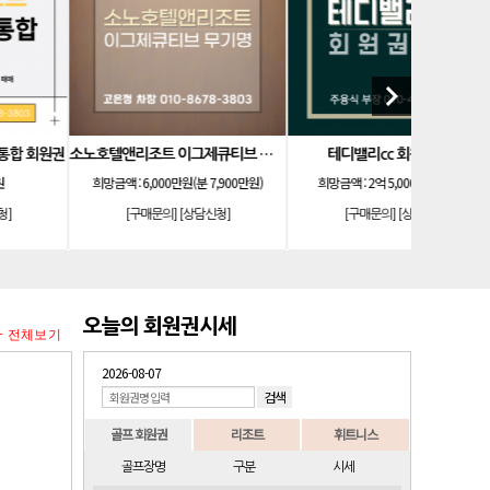
keyboard_arrow_right
한화 안토 67평 하프 등기 기명
소노호텔앤리조트 로얄 등기 기명
희망금액 :
1억1,000만원
희망금액 :
1억 500만원
희망
[구매문의]
[상담신청]
[구매문의]
[상담신청]
[구
오늘의 회원권시세
+ 전체보기
2026-08-07
골프 회원권
리조트
휘트니스
골프장명
구분
시세