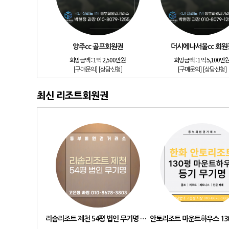
양주cc 골프회원권
더시에나서울cc 회원
희망금액 :
1억 2,500만원
희망금액 :
1억 5,100만
[구매문의]
[상담신청]
[구매문의]
[상담신청]
최신 리조트회원권
리솜리조트 제천 54평 법인 무기명 회원제