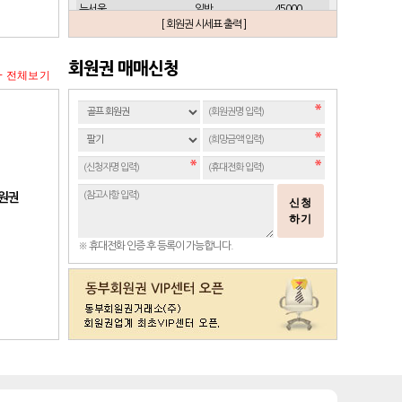
뉴서울
일반
45000
[ 회원권 시세표 출력 ]
뉴스프링빌
개인(분12000)
21500
뉴스프링빌
주중가족(분5000)
6900
회원권 매매신청
+ 전체보기
뉴스프링빌
주중개인(분3000)
4300
뉴코리아
남자
23700
뉴코리아
여자
49000
대구
일반 정회원
16500
도고
일반
2100
동래베네스트
일반
17500
회원권
신청
동부산
일반(분14000)
27500
하기
라데나
일반
11500
※ 휴대전화 인증 후 등록이 가능합니다.
레이크사이드
일반(개인)
107000
레이크우드
일반(개인)
10000
레이크우드
프리빌리지(개인)
22000
렉스필드
일반
121000
롯데스카이힐 제주
일반
37300
리베라
일반
4300
발리오스
VIP
29800