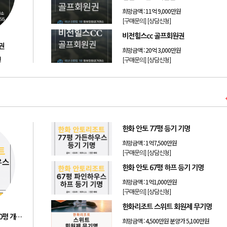
희망금액 :
11억 9,000만원
[구매문의]
[상담신청]
비전힐스cc 골프회원권
권
희망금액 :
20억 3,000만원
원
[구매문의]
[상담신청]
한화 안토 77평 등기 기명
희망금액 :
1억7,500만원
[구매문의]
[상담신청]
한화 안토 67평 하프 등기 기명
희망금액 :
1억1,000만원
[구매문의]
[상담신청]
한화리조트 스위트 회원제 무기명
안토리조트 마운트하우스 130평 개인 기명
희망금액 :
4,500만원 분양가 5,100만원