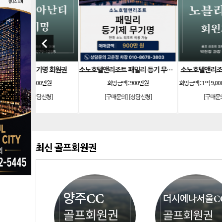
keyboard_arrow_left
소노호텔앤리조트 이그제큐티브 무기명 회원제
테디밸리cc 회원권 분양
소노호텔앤리조트 스위트 등기 
 7,900만원)
희망금액 :
2억 5,000만원 / 5억원
희망금액 :
1,200만원
신청]
[구매문의]
[상담신청]
[구매문의]
[상담신청]
최신 골프회원권