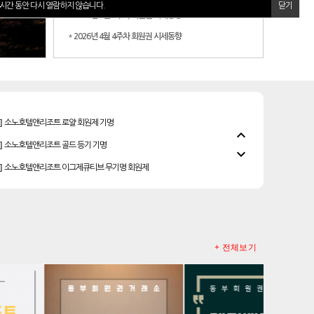
시간 동안 다시 열람하지 않습니다.
닫기
*
2026년 5월 2주차 회원권 시세동향
*
2026년 4월 4주차 회원권 시세동향
]
소노호텔앤리조트 로얄 회원제 기명
]
소노호텔앤리조트 골드 등기 기명
expand_less
expand_more
]
소노호텔앤리조트 이그제큐티브 무기명 회원제
]
소노호텔앤리조트 패밀리 등기 무기명
]
안토리조트 가든하우스 77평 등기 기명
]
금호리조트 28평 등기 기명
레이크우드cc 프리빌리지
+ 전체보기
]
리솜리조트 제천 54평 법인 무기명 회원제
]
안토리조트 마운트하우스 130평 개인 기명
]
한화리조트 스위트 회원제 무기명