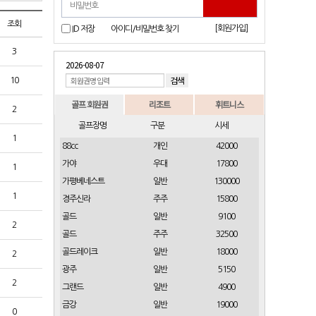
조회
[회원가입]
ID 저장
아이디/비밀번호 찾기
3
2026-08-07
10
골프 회원권
리조트
휘트니스
2
골프장명
구분
시세
1
88cc
개인
42000
가야
우대
17800
1
가평베네스트
일반
130000
1
경주신라
주주
15800
골드
일반
9100
2
골드
주주
32500
골드레이크
일반
18000
2
광주
일반
5150
2
그랜드
일반
4900
금강
일반
19000
0