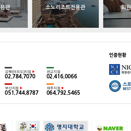
전용관
소노리조트전용관
회원
인증현황
강북(여의도)지점
판교지점
▶
02.784.7070
02.416.0066
부산지점
제주지점
▶
▶
051.744.8787
064.792.5465