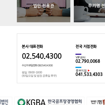
법인 전용관
무기명 
본사 대표전화
전국 지점전화
02.540.4300
VIP센터
02.790.0068
수신자 부담전화 080.540.4300
중부지점
▶
평일 : 09:00~18:00
041.533.4303
(토/일요일 및 법정 공휴일 후무)