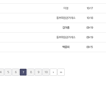
미정
10-17
동부회원권거래소
10-18
김아름
09-19
동부회원권거래소
09-19
백종희
09-15
4
5
6
8
9
10
7