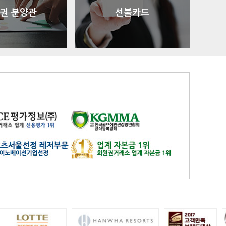
아시아나
일반
84600
권 분양관
선불카드
아시아나
주중가족
20000
아시아나
주중개인
15900
아시아드
일반
48700
안성
남자
6100
안성베네스트
VIP(분13000)
20300
안성베네스트
VIP(분15000)
25300
안성베네스트
주중(분2500)
8400
양주
일반
11700
에버리스
로얄
19700
에이원
일반
39900
엘리시안강촌
VIP 분2억(개인)
28200
엘리시안강촌
일반 분8000(개인)
10500
여주
주식
4800
오라cc
일반
12400
오크밸리
분25000
25300
용평
1차,2차
19900
우정힐스
일반
49500