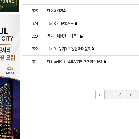
325
대명회원권
324
Re: 대명회원권
323
등기제회원권 매매 문의
322
Re: 등기제회원권 매매 문의
321
대명 노블리안 골드 무기명 매매가격 문의
다음
맨끝
1
2
3