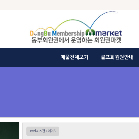
매물전체보기
골프회원권안내
Total 425건
7 페이지