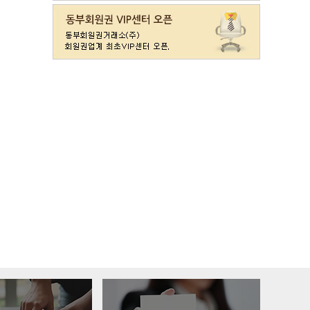
라데나
일반
11500
레이크사이드
일반(개인)
107000
레이크우드
일반(개인)
10000
레이크우드
프리빌리지(개인)
22000
렉스필드
일반
121000
롯데스카이힐 제주
일반
37300
리베라
일반
4300
발리오스
VIP
29800
발리오스
일반
14900
블루원용인cc
일반
27000
비에이비스타cc
3억무기
32000
서원밸리
일반
47500
솔모로
일반
9200
솔모로
플러스
24100
송추
일반
79500
수원
주권
31400
스카이밸리
일반(2500)
3800
신원
일반
98800