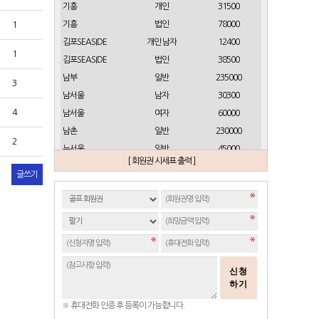
기흥
개인
31500
기흥
법인
78000
1
김포SEASIDE
개인 남자
12400
1
김포SEASIDE
법인
38500
남부
일반
235000
3
남서울
남자
30300
4
남서울
여자
60000
남촌
일반
230000
2
뉴서울
일반
45000
[ 회원권 시세표 출력 ]
뉴스프링빌
개인(분12000)
21500
글쓰기
뉴스프링빌
주중가족(분5000)
6900
뉴스프링빌
주중개인(분3000)
4300
뉴코리아
남자
23700
뉴코리아
여자
49000
대구
일반 정회원
16500
신청
도고
일반
2100
하기
동래베네스트
일반
17500
※ 휴대전화 인증 후 등록이 가능합니다.
동부산
일반(분14000)
27500