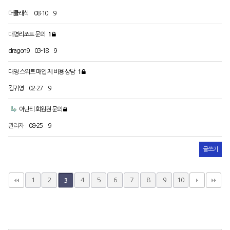
더클래식
08-10
9
대명리조트 문의
1
dragon9
03-18
9
대명 스위트 매입 제 비용 상담
1
김귀영
02-27
9
아난티 회원권 문의
관리자
08-25
9
글쓰기
1
2
4
5
6
7
8
9
10
3