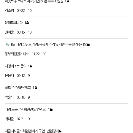
하얏트 휘트니스 여자(개인) 또는 부부 회원권
1
김소영
04-22
10
문의드립니다
1
권이준
08-15
10
Re: 대명 스위트 기명/공유제 가격 및 제반 비용 알려주세요
동부회원권거래소
11-22
10
대명리조트 문의
1
윤웅재
02-12
9
골드 주주(답변완료)
1
박운식
05-16
9
대명 노블리안 회원권(답변완료)
1
최태준
07-21
9
더클래식골프회원권 싸게 구입 - 법원경매