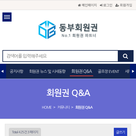
메인페이지
로그인
회원가입
회원권 Q&A
공지사항
회원권 뉴스 및 시세동향
골프장 EVENT
세무상
회원권 Q&A
>
>
HOME
커뮤니티
회원권 Q&A
Total 425건
3 페이지
글쓰기