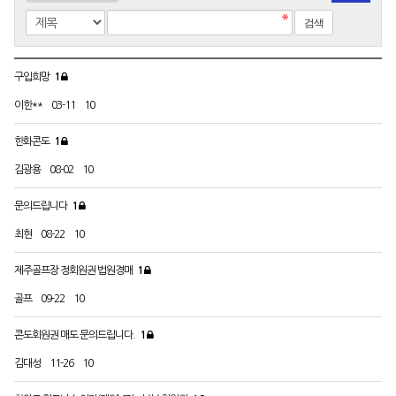
구입희망
1
이한**
03-11
10
한화콘도
1
김광용
08-02
10
문의드립니다
1
최현
08-22
10
제주골프장 정회원권 법원경매
1
골프
09-22
10
콘도회원권 매도 문의드립니다.
1
김대성
11-26
10