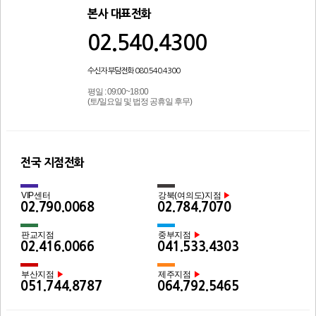
본사 대표전화
02.540.4300
수신자 부담전화 080.540.4300
평일 : 09:00~18:00
(토/일요일 및 법정 공휴일 후무)
전국 지점전화
VIP센터
강북(여의도)지점
▶
02.790.0068
02.784.7070
판교지점
중부지점
▶
02.416.0066
041.533.4303
부산지점
제주지점
▶
▶
051.744.8787
064.792.5465