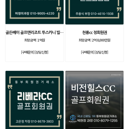
골든베이 골프앤리조트 투스카니 빌리지 실버회원권
천룡cc 정회원권
희망금액 :
1억원
희망금액 :
2억 8,000만원
[구매문의]
[상담신청]
[구매문의]
[상담신청]