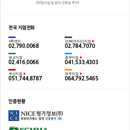
(토/일요일 및 법정 공휴일 후무)
전국 지점전화
VIP센터
강북(여의도)지점
▶
02.790.0068
02.784.7070
판교지점
중부지점
▶
02.416.0066
041.533.4303
부산지점
제주지점
▶
▶
051.744.8787
064.792.5465
인증현황