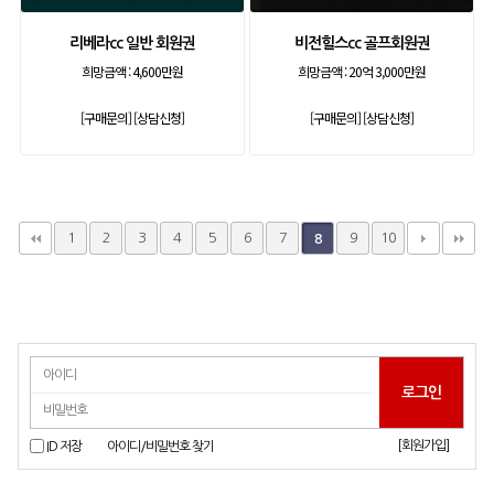
리베라cc 일반 회원권
비전힐스cc 골프회원권
희망금액 :
4,600만원
희망금액 :
20억 3,000만원
[구매문의]
[상담신청]
[구매문의]
[상담신청]
1
2
3
4
5
6
7
9
10
8
[회원가입]
ID 저장
아이디/비밀번호 찾기