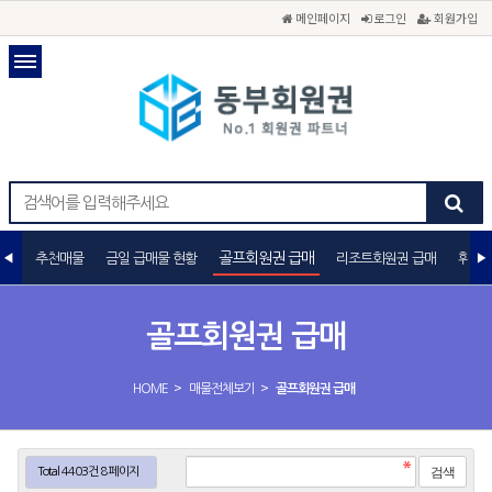
메인페이지
로그인
회원가입
골프회원권 급매
추천매물
금일 급매물 현황
리조트회원권 급매
휘트니
골프회원권 급매
>
>
HOME
매물전체보기
골프회원권 급매
Total 4403건
8 페이지