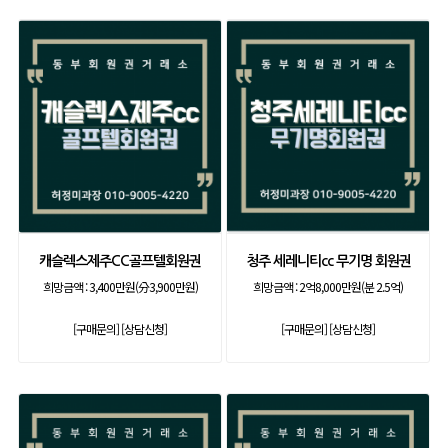
캐슬렉스제주CC골프텔회원권
청주 세레니티cc 무기명 회원권
희망금액 :
3,400만원(分3,900만원)
희망금액 :
2억8,000만원(분 2.5억)
[구매문의]
[상담신청]
[구매문의]
[상담신청]