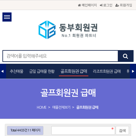
메인페이지
로그인
회원가입
골프회원권 급매
추천매물
금일 급매물 현황
리조트회원권 급매
휘트니
골프회원권 급매
>
>
HOME
매물전체보기
골프회원권 급매
Total 4403건
11 페이지