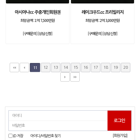
아시아나cc 주중개인회원권
레이크우드cc 프리빌리지
희망금액 :
1억 7,500만원
희망금액 :
2억 3,000만원
[구매문의]
[상담신청]
[구매문의]
[상담신청]
12
13
14
15
16
17
18
19
20
11
[회원가입]
ID 저장
아이디/비밀번호 찾기