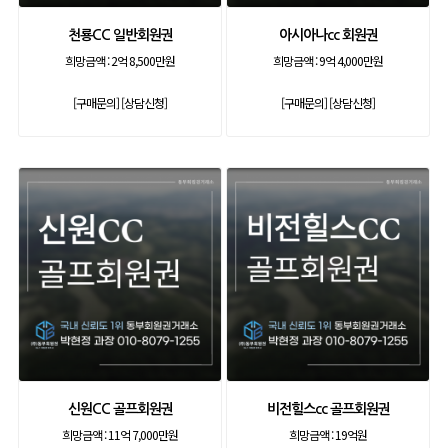
천룡CC 일반회원권
아시아나cc 회원권
희망금액 :
2억 8,500만원
희망금액 :
9억 4,000만원
[구매문의]
[상담신청]
[구매문의]
[상담신청]
신원CC 골프회원권
비전힐스cc 골프회원권
희망금액 :
11억 7,000만원
희망금액 :
19억원