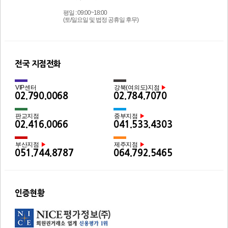
평일 : 09:00~18:00
(토/일요일 및 법정 공휴일 후무)
전국 지점전화
VIP센터
강북(여의도)지점
▶
02.790.0068
02.784.7070
판교지점
중부지점
▶
02.416.0066
041.533.4303
부산지점
제주지점
▶
▶
051.744.8787
064.792.5465
인증현황